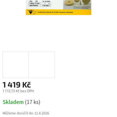
1 419 Kč
1 172,73 Kč bez DPH
Měrná
Skladem
(17 ks)
cena:
Můžeme doručit do:
11.8.2026