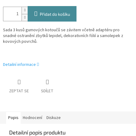
Přidat do košíku
Sada 3 kusů gumových kotoučů se závitem včetně adaptéru pro
snadné ostranění
zbytků lepidel, dekorativních fólií a samolepek z
kovových povrchů.
Detailní informace
ZEPTAT SE
SDÍLET
Popis
Hodnocení
Diskuze
Detailní popis produktu