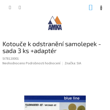
Přejít
NÁKUP
na
obsah
KOŠÍK
Kotouče k odstranění samolepek -
sada 3 ks +adaptér
SI78120001
Průměrné
Neohodnoceno
Podrobnosti hodnocení
Značka:
SIA
hodnocení
produktu
je
0,0
z
5
hvězdiček.