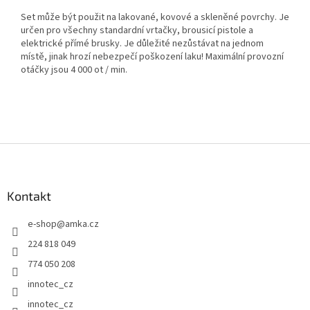
Set může být použit na lakované, kovové a skleněné povrchy. Je
určen pro všechny standardní vrtačky, brousicí pistole a
elektrické přímé brusky. Je důležité nezůstávat na jednom
místě, jinak hrozí nebezpečí poškození laku! Maximální provozní
otáčky jsou 4 000 ot / min.
Z
á
p
a
Kontakt
t
e-shop
@
amka.cz
í
224 818 049
774 050 208
innotec_cz
innotec_cz