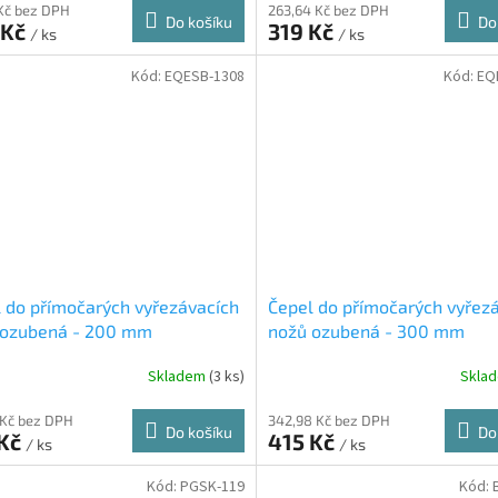
 Kč bez DPH
263,64 Kč bez DPH
Do košíku
Do
 Kč
319 Kč
/ ks
/ ks
Kód:
EQESB-1308
Kód:
EQ
 do přímočarých vyřezávacích
Čepel do přímočarých vyřez
 ozubená - 200 mm
nožů ozubená - 300 mm
Skladem
(3 ks)
Skla
 Kč bez DPH
342,98 Kč bez DPH
Do košíku
Do
 Kč
415 Kč
/ ks
/ ks
Kód:
PGSK-119
Kód: