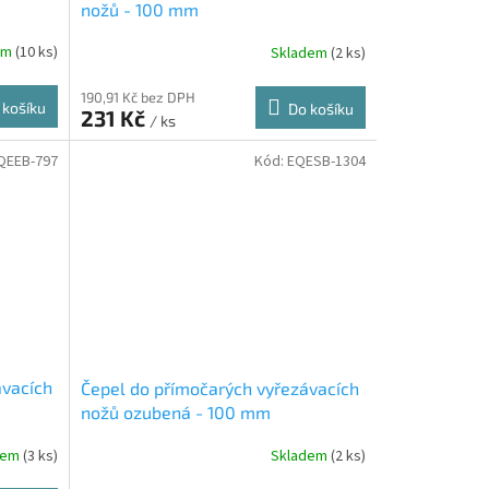
nožů - 100 mm
em
(10 ks)
Skladem
(2 ks)
190,91 Kč bez DPH
 košíku
Do košíku
231 Kč
/ ks
QEEB-797
Kód:
EQESB-1304
ávacích
Čepel do přímočarých vyřezávacích
nožů ozubená - 100 mm
dem
(3 ks)
Skladem
(2 ks)