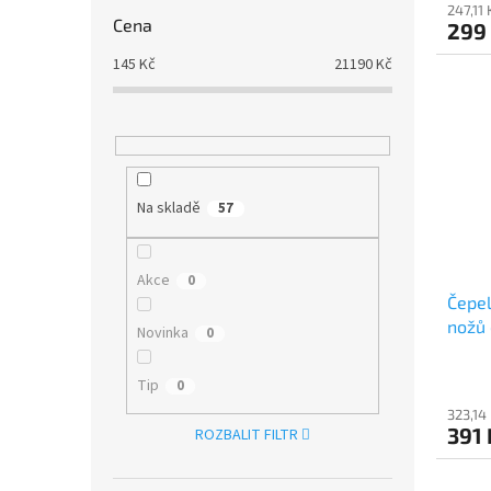
247,11
Cena
299
145
Kč
21190
Kč
Na skladě
57
Akce
0
Čepel
nožů
Novinka
0
Tip
0
323,14
391
ROZBALIT FILTR