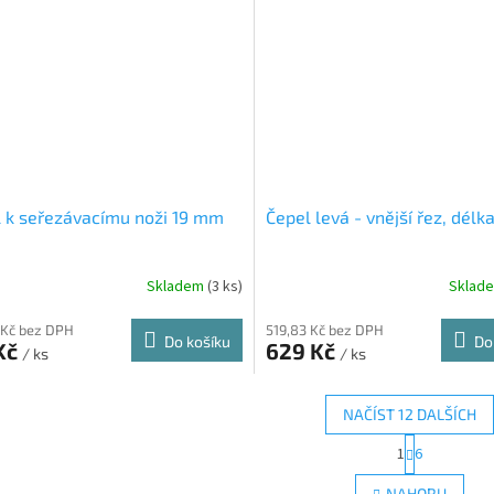
 k seřezávacímu noži 19 mm
Čepel levá - vnější řez, dél
Skladem
(3 ks)
Sklad
 Kč bez DPH
519,83 Kč bez DPH
Do košíku
Do
Kč
629 Kč
/ ks
/ ks
NAČÍST 12 DALŠÍCH
S
1
6
O
t
r
v
NAHORU