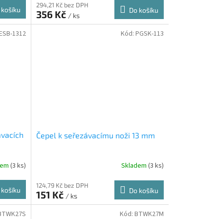
294,21 Kč bez DPH
 košíku
Do košíku
356 Kč
/ ks
ESB-1312
Kód:
PGSK-113
ávacích
Čepel k seřezávacímu noži 13 mm
dem
(3 ks)
Skladem
(3 ks)
124,79 Kč bez DPH
 košíku
Do košíku
151 Kč
/ ks
BTWK27S
Kód:
BTWK27M