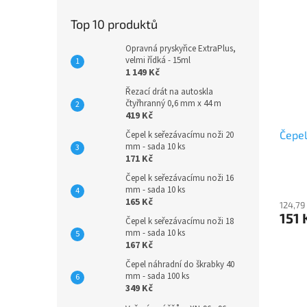
Top 10 produktů
Opravná pryskyřice ExtraPlus,
velmi řídká - 15ml
1 149 Kč
Řezací drát na autoskla
čtyřhranný 0,6 mm x 44 m
419 Kč
Čepel
Čepel k seřezávacímu noži 20
mm - sada 10 ks
171 Kč
Čepel k seřezávacímu noži 16
mm - sada 10 ks
165 Kč
124,79
151 
Čepel k seřezávacímu noži 18
mm - sada 10 ks
167 Kč
Čepel náhradní do škrabky 40
mm - sada 100 ks
349 Kč