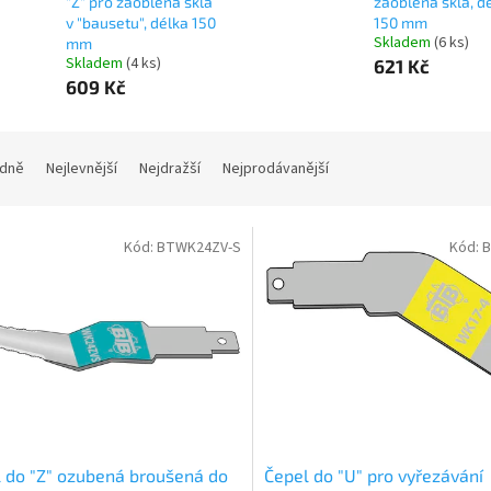
"Z" pro zaoblená skla
zaoblená skla, d
v "bausetu", délka 150
150 mm
Skladem
(6 ks)
mm
Skladem
(4 ks)
621 Kč
609 Kč
dně
Nejlevnější
Nejdražší
Nejprodávanější
Kód:
BTWK24ZV-S
Kód:
B
 do "Z" ozubená broušená do
Čepel do "U" pro vyřezávání