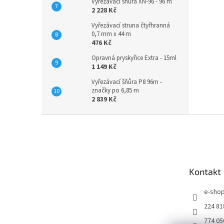
Vyřezávací šňůra XN-96 - 96 m
2 228 Kč
Vyřezávací struna čtyřhranná
0,7 mm x 44 m
476 Kč
Opravná pryskyřice Extra - 15ml
1 149 Kč
Vyřezávací šňůra P8 96m -
značky po 6,85 m
2 839 Kč
Z
á
p
a
t
Kontakt
í
e-sho
224 81
774 05