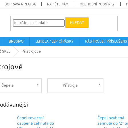
DOPRAVA A PLATBA
NAPIŠTE NÁM
OBCHODNÍ PODMÍNKY
HLEDAT
BRUSIVO
LEPIDLA / LEPICÍ PÁSKY
NÁSTROJE / PŘÍSLUŠENS
Ž SKEL
Přístrojové
trojové
Čepele
Přístroje
odávanější
Čepel reverzní
Čepel ozubená
ozubená zahnutá do
zahnutá do "Z" p