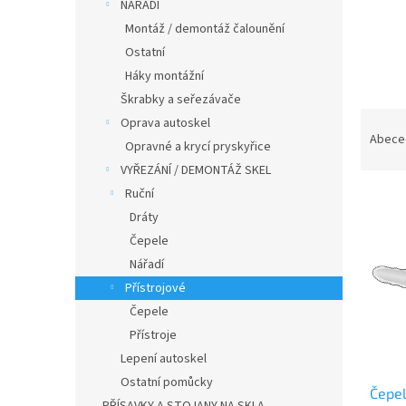
n
NÁŘADÍ
e
Montáž / demontáž čalounění
l
Ostatní
Háky montážní
Škrabky a seřezávače
Ř
Oprava autoskel
a
Abece
Opravné a krycí pryskyřice
z
VYŘEZÁNÍ / DEMONTÁŽ SKEL
e
Ruční
V
n
ý
í
Dráty
p
p
Čepele
i
r
Nářadí
s
o
Přístrojové
p
d
Čepele
r
u
o
Přístroje
k
d
t
Lepení autoskel
u
ů
Ostatní pomůcky
Čepel
k