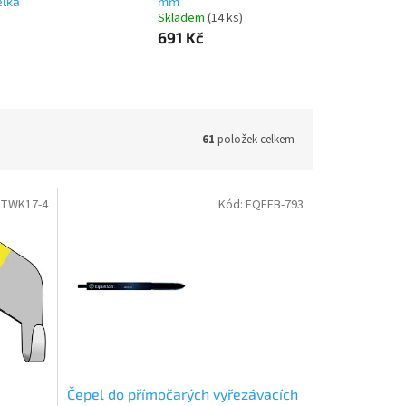
élka
mm
Skladem
(14 ks)
691 Kč
61
položek celkem
TWK17-4
Kód:
EQEEB-793
Čepel do přímočarých vyřezávacích