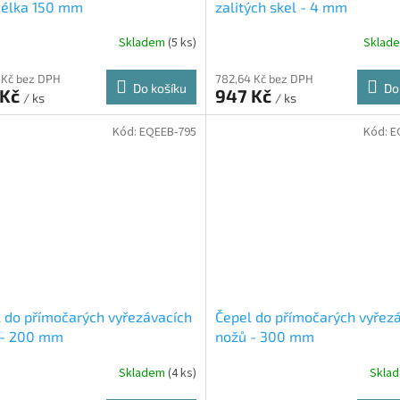
délka 150 mm
zalitých skel - 4 mm
Skladem
(5 ks)
Sklad
 Kč bez DPH
782,64 Kč bez DPH
Do košíku
Do
 Kč
947 Kč
/ ks
/ ks
Kód:
EQEEB-795
Kód:
E
 do přímočarých vyřezávacích
Čepel do přímočarých vyřez
 - 200 mm
nožů - 300 mm
Skladem
(4 ks)
Skla