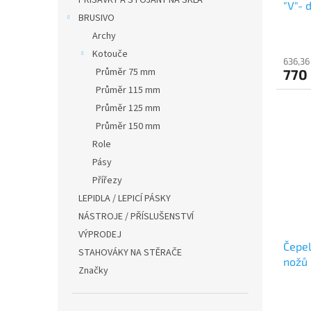
PŘÍSAVKY A STOJANY NA SKLA
"V"- 
t
BRUSIVO
ů
Archy
Kotouče
636,36
Průměr 75 mm
770
Průměr 115 mm
Průměr 125 mm
Průměr 150 mm
Role
Pásy
Přířezy
LEPIDLA / LEPICÍ PÁSKY
NÁSTROJE / PŘÍSLUŠENSTVÍ
VÝPRODEJ
Čepel
STAHOVÁKY NA STĚRAČE
nožů
Značky