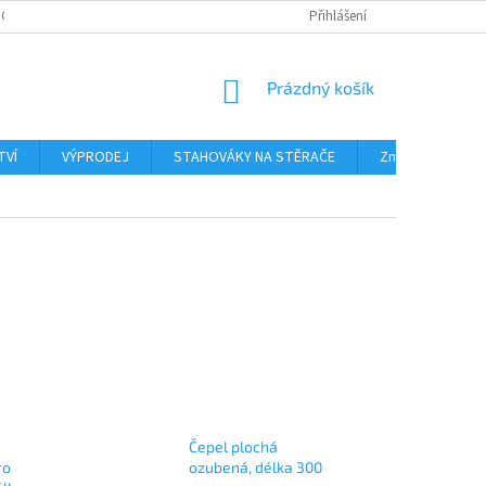
PODMÍNKY OCHRANY OSOBNÍCH ÚDAJŮ
Přihlášení
NÁKUPNÍ
Prázdný košík
KOŠÍK
TVÍ
VÝPRODEJ
STAHOVÁKY NA STĚRAČE
Značky
Čepel plochá
ro
ozubená, délka 300