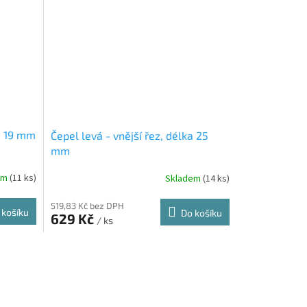
ka 19 mm
Čepel levá - vnější řez, délka 25
mm
em
(11 ks)
Skladem
(14 ks)
519,83 Kč bez DPH
 košíku
Do košíku
629 Kč
/ ks