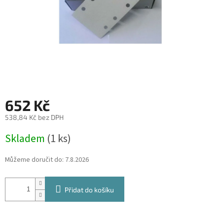
652 Kč
538,84 Kč bez DPH
Měrná
Skladem
(1 ks)
cena:
Můžeme doručit do:
7.8.2026
Přidat do košíku