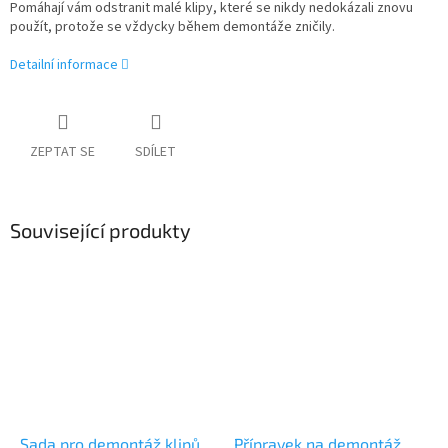
Pomáhají vám odstranit malé klipy, které se nikdy nedokázali znovu
použít, protože se vždycky během demontáže zničily.
Detailní informace
ZEPTAT SE
SDÍLET
Související produkty
Sada pro demontáž klipů,
Přípravek na demontáž