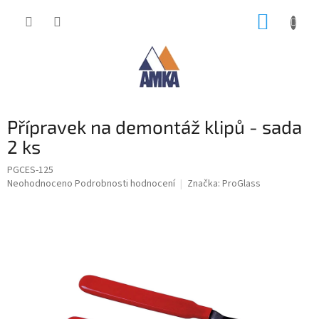
Přejít
NÁKUP
na
obsah
KOŠÍK
Přípravek na demontáž klipů - sada
2 ks
PGCES-125
Průměrné
Neohodnoceno
Podrobnosti hodnocení
Značka:
ProGlass
hodnocení
produktu
je
0,0
z
5
hvězdiček.