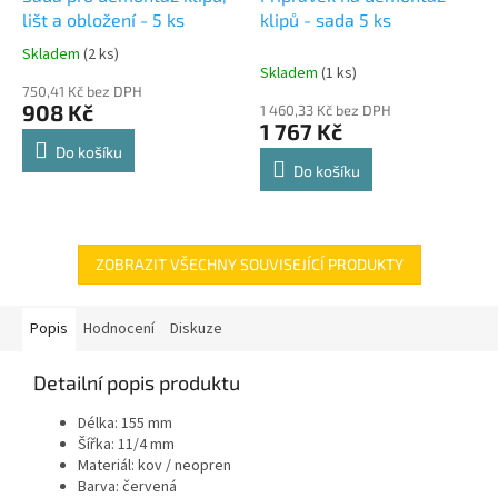
lišt a obložení - 5 ks
klipů - sada 5 ks
Skladem
(2 ks)
Průměrné
Skladem
(1 ks)
hodnocení
750,41 Kč bez DPH
produktu
908 Kč
1 460,33 Kč bez DPH
je
1 767 Kč
5,0
Do košíku
z
Do košíku
5
hvězdiček.
ZOBRAZIT VŠECHNY SOUVISEJÍCÍ PRODUKTY
Popis
Hodnocení
Diskuze
Detailní popis produktu
Délka: 155 mm
Šířka: 11/4 mm
Materiál: kov / neopren
Barva: červená