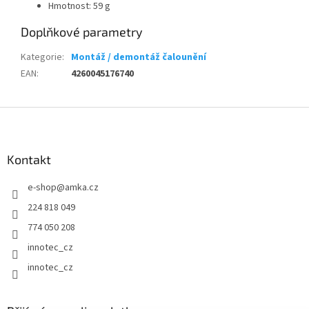
Hmotnost: 59 g
Doplňkové parametry
Kategorie
:
Montáž / demontáž čalounění
EAN
:
4260045176740
Z
á
p
a
Kontakt
t
e-shop
@
amka.cz
í
224 818 049
774 050 208
innotec_cz
innotec_cz