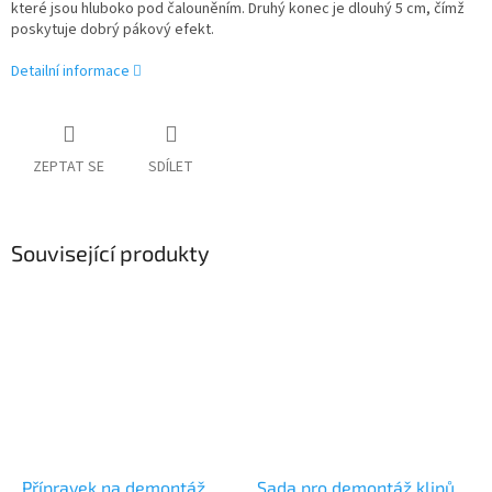
které jsou hluboko pod čalouněním. Druhý konec je dlouhý 5 cm, čímž
poskytuje dobrý pákový efekt.
Detailní informace
ZEPTAT SE
SDÍLET
Související produkty
Přípravek na demontáž
Sada pro demontáž klipů,