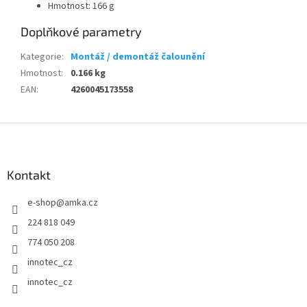
Hmotnost: 166 g
Doplňkové parametry
Kategorie
:
Montáž / demontáž čalounění
Hmotnost
:
0.166 kg
EAN
:
4260045173558
Z
á
p
a
Kontakt
t
e-shop
@
amka.cz
í
224 818 049
774 050 208
innotec_cz
innotec_cz