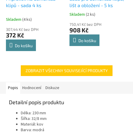
klipů - sada 4 ks
lišt a obložení - 5 ks
Skladem
(2 ks)
Průměrné
Skladem
(4 ks)
hodnocení
750,41 Kč bez DPH
produktu
908 Kč
307,44 Kč bez DPH
je
372 Kč
5,0
Do košíku
z
Do košíku
5
hvězdiček.
ZOBRAZIT VŠECHNY SOUVISEJÍCÍ PRODUKTY
Popis
Hodnocení
Diskuze
Detailní popis produktu
Délka: 230 mm
Šířka: 32/8 mm
Materiál: kov
Barva: modrá