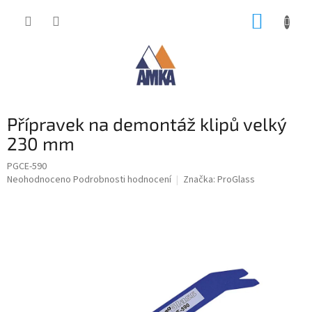
Přejít
NÁKUP
na
obsah
KOŠÍK
Přípravek na demontáž klipů velký
230 mm
PGCE-590
Průměrné
Neohodnoceno
Podrobnosti hodnocení
Značka:
ProGlass
hodnocení
produktu
je
0,0
z
5
hvězdiček.