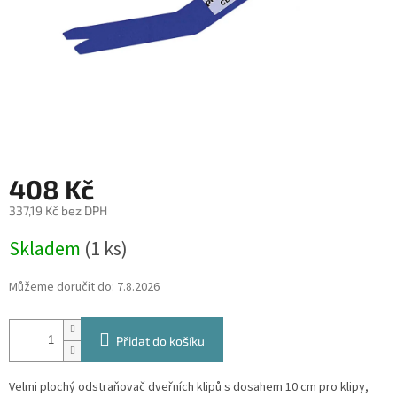
408 Kč
337,19 Kč bez DPH
Měrná
Skladem
(1 ks)
cena:
Můžeme doručit do:
7.8.2026
Přidat do košíku
Velmi plochý odstraňovač dveřních klipů s dosahem 10 cm pro klipy,