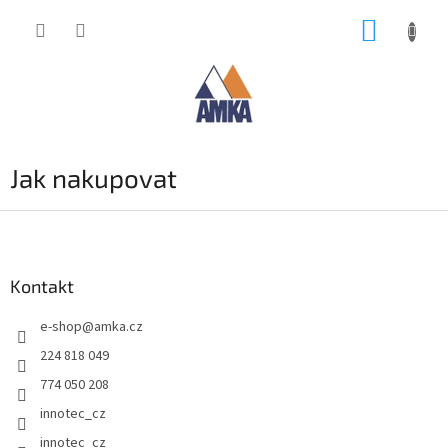
Přejít
NÁKUP
na
obsah
KOŠÍK
Jak nakupovat
Z
á
p
a
Kontakt
t
e-shop
@
amka.cz
í
224 818 049
774 050 208
innotec_cz
innotec_cz