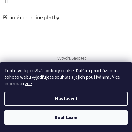
Přijímáme online platby
Vytvořil Shoptet
Tento web používá soubory cookie. Dalším procházením
Copyright 2026
AMKA Trading, spol. s r.o.
. Všechna práva
tohoto webu vyjadřujete souhlas s jejich používáním.. Více
vyhrazena.
informací
zde
.
Nastavení
Souhlasím