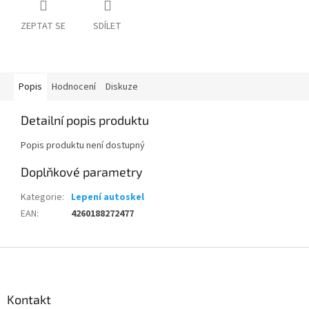
ZEPTAT SE
SDÍLET
Popis
Hodnocení
Diskuze
Detailní popis produktu
Popis produktu není dostupný
Doplňkové parametry
Kategorie
:
Lepení autoskel
EAN
:
4260188272477
Z
á
p
a
Kontakt