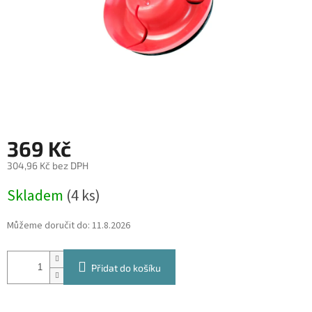
369 Kč
304,96 Kč bez DPH
Měrná
Skladem
(4 ks)
cena:
Můžeme doručit do:
11.8.2026
Přidat do košíku