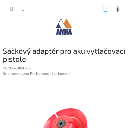
Přejít
NÁKUP
na
obsah
KOŠÍK
Sáčkový adaptér pro aku vytlačovací
pistole
PGPCG-180-F-01
Průměrné
Neohodnoceno
Podrobnosti hodnocení
hodnocení
produktu
je
0,0
z
5
hvězdiček.