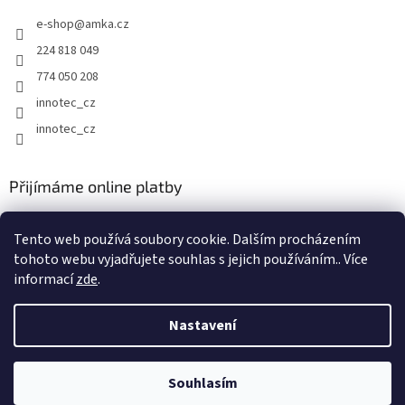
t
e-shop
@
amka.cz
í
224 818 049
774 050 208
innotec_cz
innotec_cz
Přijímáme online platby
Tento web používá soubory cookie. Dalším procházením
tohoto webu vyjadřujete souhlas s jejich používáním.. Více
informací
zde
.
Vytvořil Shoptet
Nastavení
Copyright 2026
AMKA Trading, spol. s r.o.
. Všechna práva
Souhlasím
vyhrazena.