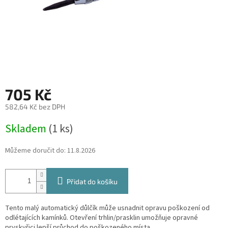
705 Kč
582,64 Kč bez DPH
Měrná
Skladem
(1 ks)
cena:
Můžeme doručit do:
11.8.2026
Přidat do košíku
Tento malý automatický důlčík může usnadnit opravu poškození od
odlétajících kamínků. Otevření trhlin/prasklin umožňuje opravné
pryskyřici lepší průchod do poškozeného místa.