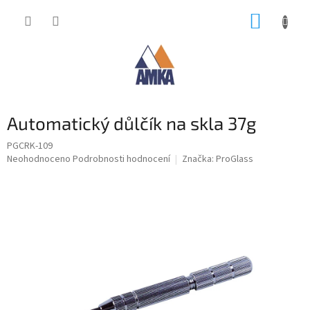
Přejít
NÁKUP
na
obsah
KOŠÍK
Automatický důlčík na skla 37g
PGCRK-109
Průměrné
Neohodnoceno
Podrobnosti hodnocení
Značka:
ProGlass
hodnocení
produktu
je
0,0
z
5
hvězdiček.