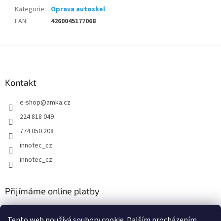
Kategorie
:
Oprava autoskel
EAN
:
4260045177068
Z
á
p
a
Kontakt
t
e-shop
@
amka.cz
í
224 818 049
774 050 208
innotec_cz
innotec_cz
Přijímáme online platby
Tento web používá soubory cookie. Dalším procházením