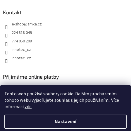
p
a
Kontakt
t
e-shop
@
amka.cz
í
224 818 049
774 050 208
innotec_cz
innotec_cz
Přijímáme online platby
Tento web používá soubory cookie. Dalším procházením
tohoto webu vyjadřujete souhlas s jejich používáním.. Více
informací
zde
.
Vytvořil Shoptet
Nastavení