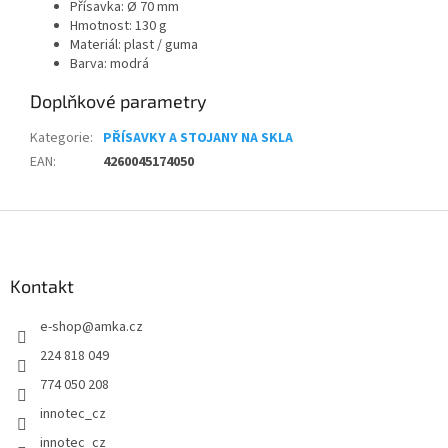
Přísavka:
Ø 70 mm
Hmotnost: 130 g
Materiál: plast / guma
Barva: modrá
Doplňkové parametry
Kategorie
:
PŘÍSAVKY A STOJANY NA SKLA
EAN
:
4260045174050
Z
á
p
a
Kontakt
t
e-shop
@
amka.cz
í
224 818 049
774 050 208
innotec_cz
innotec_cz