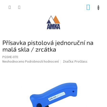
Přejít
NÁKUP
na
obsah
KOŠÍK
Přísavka pistolová jednoruční na
malá skla / zrcátka
PGSHE-070
Průměrné
Neohodnoceno
Podrobnosti hodnocení
Značka:
ProGlass
hodnocení
produktu
je
0,0
z
5
hvězdiček.