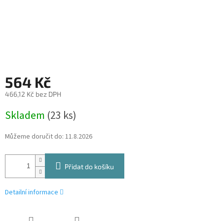
564 Kč
466,12 Kč bez DPH
Měrná
Skladem
(23 ks)
cena:
Můžeme doručit do:
11.8.2026
Přidat do košíku
Detailní informace