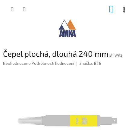
Přejít
NÁKUP
na
obsah
KOŠÍK
Čepel plochá, dlouhá 240 mm
BTWK2
Průměrné
Neohodnoceno
Podrobnosti hodnocení
Značka:
BTB
hodnocení
produktu
je
0,0
z
5
hvězdiček.