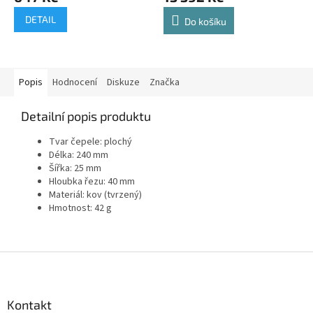
DETAIL
Do košíku
Popis
Hodnocení
Diskuze
Značka
Detailní popis produktu
Tvar čepele: plochý
Délka: 240 mm
Šířka: 25 mm
Hloubka řezu: 40 mm
Materiál: kov (tvrzený)
Hmotnost: 42 g
Z
á
p
a
Kontakt