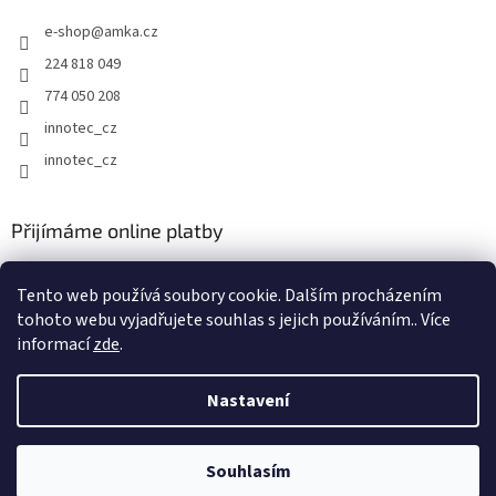
t
e-shop
@
amka.cz
í
224 818 049
774 050 208
innotec_cz
innotec_cz
Přijímáme online platby
Tento web používá soubory cookie. Dalším procházením
tohoto webu vyjadřujete souhlas s jejich používáním.. Více
informací
zde
.
Vytvořil Shoptet
Nastavení
Copyright 2026
AMKA Trading, spol. s r.o.
. Všechna práva
Souhlasím
vyhrazena.