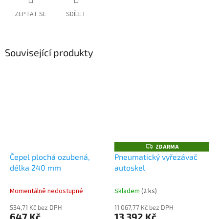
ZEPTAT SE
SDÍLET
Související produkty
ZDARMA
Z
D
Čepel plochá ozubená,
Pneumatický vyřezávač
A
délka 240 mm
autoskel
R
M
A
Momentálně nedostupné
Skladem
(2 ks)
534,71 Kč bez DPH
11 067,77 Kč bez DPH
647 Kč
13 392 Kč