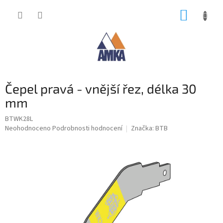
Přejít
NÁKUP
na
obsah
KOŠÍK
Čepel pravá - vnější řez, délka 30
mm
BTWK28L
Průměrné
Neohodnoceno
Podrobnosti hodnocení
Značka:
BTB
hodnocení
produktu
je
0,0
z
5
hvězdiček.