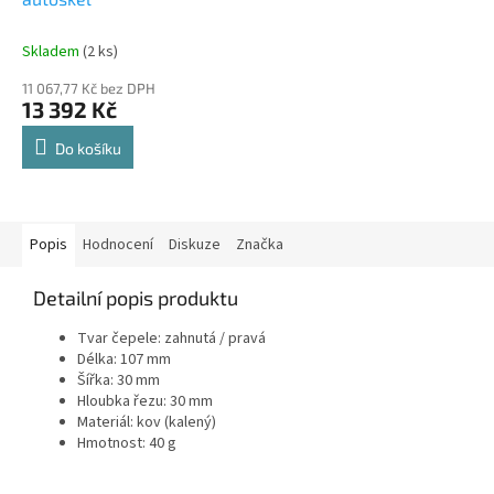
M
A
Skladem
(2 ks)
11 067,77 Kč bez DPH
13 392 Kč
Do košíku
Popis
Hodnocení
Diskuze
Značka
Detailní popis produktu
Tvar čepele: zahnutá / pravá
Délka: 107 mm
Šířka: 30 mm
Hloubka řezu: 30 mm
Materiál: kov (kalený)
Hmotnost: 40 g