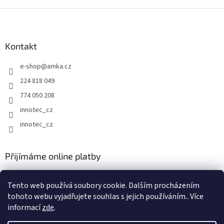
Z
á
p
a
Kontakt
t
e-shop
@
amka.cz
í
224 818 049
774 050 208
innotec_cz
innotec_cz
Přijímáme online platby
Tento web používá soubory cookie. Dalším procházením
tohoto webu vyjadřujete souhlas s jejich používáním.. Více
informací
zde
.