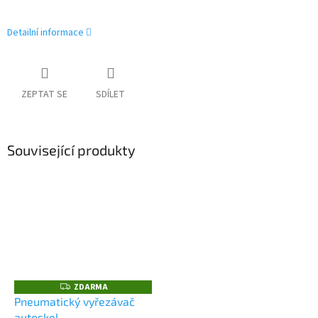
Detailní informace
ZEPTAT SE
SDÍLET
Související produkty
ZDARMA
Z
D
Pneumatický vyřezávač
A
autoskel
R