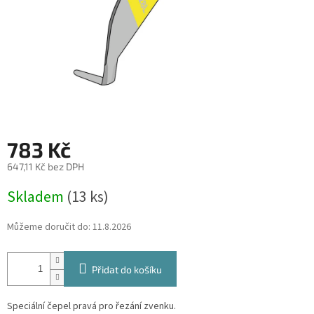
783 Kč
647,11 Kč bez DPH
Měrná
Skladem
(13 ks)
cena:
Můžeme doručit do:
11.8.2026
Přidat do košíku
Speciální čepel pravá pro řezání zvenku.