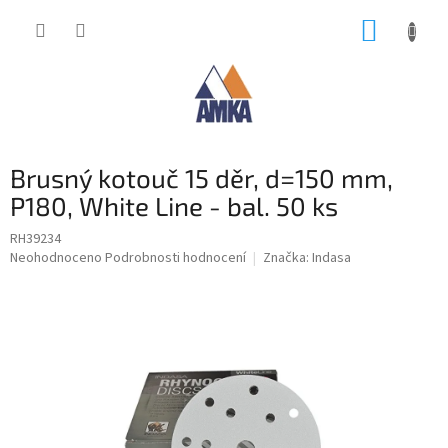
Přejít
NÁKUP
na
obsah
KOŠÍK
Brusný kotouč 15 děr, d=150 mm,
P180, White Line - bal. 50 ks
RH39234
Průměrné
Neohodnoceno
Podrobnosti hodnocení
Značka:
Indasa
hodnocení
produktu
je
0,0
z
5
hvězdiček.