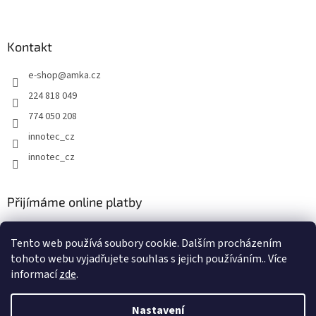
á
p
a
Kontakt
t
e-shop
@
amka.cz
í
224 818 049
774 050 208
innotec_cz
innotec_cz
Přijímáme online platby
Tento web používá soubory cookie. Dalším procházením
tohoto webu vyjadřujete souhlas s jejich používáním.. Více
informací
zde
.
Vytvořil Shoptet
Nastavení