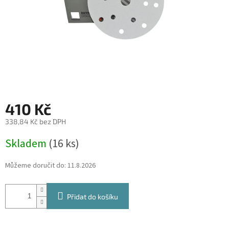
410 Kč
338,84 Kč bez DPH
Měrná
Skladem
(16 ks)
cena:
Můžeme doručit do:
11.8.2026
Přidat do košíku