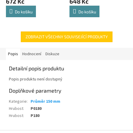
672 Kč
648 Kč
Do košíku
Do košíku
ZOBRAZIT VŠECHNY SOUVISEJÍCÍ PRODUKTY
Popis
Hodnocení
Diskuze
Detailní popis produktu
Popis produktu není dostupný
Doplňkové parametry
Kategorie
:
Průměr 150 mm
Hrubost
:
P0180
Hrubost
:
P180
Z