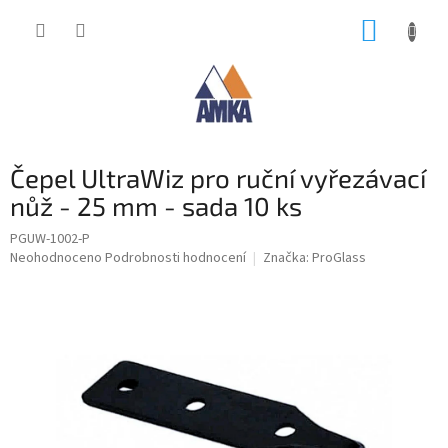
Přejít
NÁKUP
na
obsah
KOŠÍK
Čepel UltraWiz pro ruční vyřezávací
nůž - 25 mm - sada 10 ks
PGUW-1002-P
Průměrné
Neohodnoceno
Podrobnosti hodnocení
Značka:
ProGlass
hodnocení
produktu
je
0,0
z
5
hvězdiček.