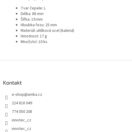
Tvar čepele: L
Délka: 88 mm
Šířka: 19 mm
Hloubka řezu: 25 mm
Materiál: uhlíková ocel (kalená)
Hmotnost: 17 g
Množství: 10 ks
Z
á
p
a
Kontakt
t
e-shop
@
amka.cz
í
224 818 049
774 050 208
innotec_cz
innotec_cz