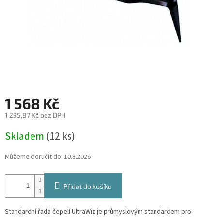
1 568 Kč
1 295,87 Kč bez DPH
Měrná
Skladem
(12 ks)
cena:
Můžeme doručit do:
10.8.2026
Přidat do košíku
Standardní řada čepelí UltraWiz je průmyslovým standardem pro