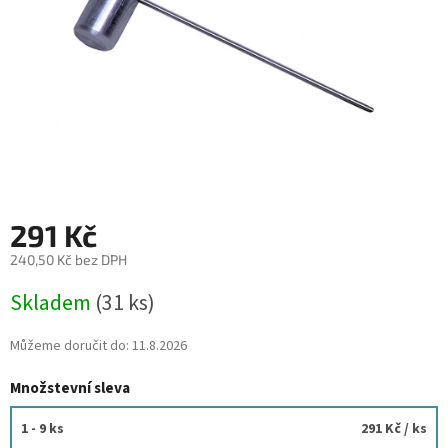
291 Kč
240,50 Kč bez DPH
Měrná
Skladem
(31 ks)
cena:
Můžeme doručit do:
11.8.2026
Množstevní sleva
1 - 9 ks
291 Kč
/ ks