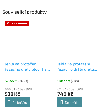
Související produkty
Více za méně
Jehla na protažení
Jehla na protažení
řezacího drátu plochá s
řezacího drátu drátu
"T" rukojetí
plochá s "L" rukojetí a
očkem
Skladem
(26 ks)
Skladem
(2 ks)
444,63 Kč bez DPH
611,57 Kč bez DPH
538 Kč
740 Kč
Do košíku
Do košíku