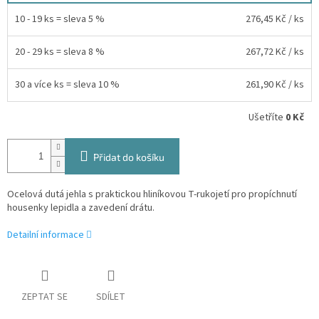
10 - 19 ks = sleva 5 %
276,45 Kč
/ ks
20 - 29 ks = sleva 8 %
267,72 Kč
/ ks
30 a více ks = sleva 10 %
261,90 Kč
/ ks
Ušetříte
0 Kč
Přidat do košíku
Ocelová dutá jehla s praktickou hliníkovou T-rukojetí pro propíchnutí
housenky lepidla a zavedení drátu.
Detailní informace
ZEPTAT SE
SDÍLET