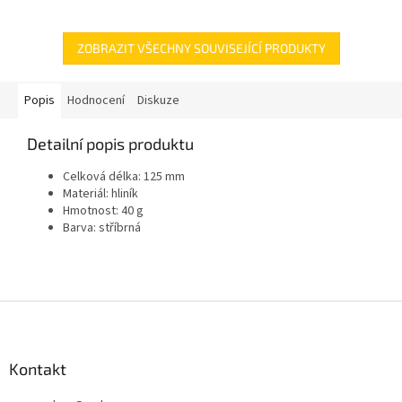
ZOBRAZIT VŠECHNY SOUVISEJÍCÍ PRODUKTY
Popis
Hodnocení
Diskuze
Detailní popis produktu
Celková délka: 125 mm
Materiál: hliník
Hmotnost: 40 g
Barva: stříbrná
Z
á
p
a
Kontakt
t