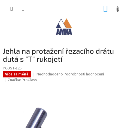
Přejít
NÁKUP
na
obsah
KOŠÍK
Jehla na protažení řezacího drátu
dutá s "T" rukojetí
PGDST-125
Průměrné
Neohodnoceno
Podrobnosti hodnocení
Více za méně
hodnocení
Značka:
ProGlass
produktu
je
0,0
z
5
hvězdiček.