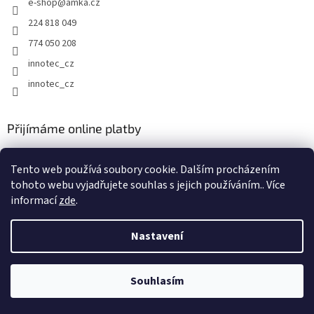
e-shop
@
amka.cz
í
224 818 049
774 050 208
innotec_cz
innotec_cz
Přijímáme online platby
Tento web používá soubory cookie. Dalším procházením
tohoto webu vyjadřujete souhlas s jejich používáním.. Více
informací
zde
.
Vytvořil Shoptet
Nastavení
Copyright 2026
AMKA Trading, spol. s r.o.
. Všechna práva
Souhlasím
vyhrazena.