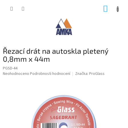
Přejít
NÁKUP
na
obsah
KOŠÍK
Řezací drát na autoskla pletený
0,8mm x 44m
PGSD-44
Průměrné
Neohodnoceno
Podrobnosti hodnocení
Značka:
ProGlass
hodnocení
produktu
je
0,0
z
5
hvězdiček.