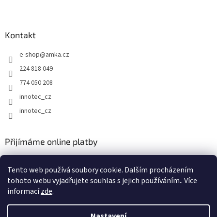
Z
á
p
a
Kontakt
t
e-shop
@
amka.cz
í
224 818 049
774 050 208
innotec_cz
innotec_cz
Přijímáme online platby
Tento web používá soubory cookie. Dalším procházením
tohoto webu vyjadřujete souhlas s jejich používáním.. Více
informací
zde
.
Vytvořil Shoptet
Nastavení