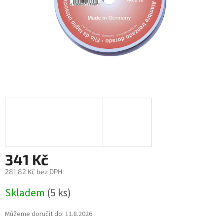
341 Kč
281,82 Kč bez DPH
Měrná
Skladem
(5 ks)
cena:
Můžeme doručit do:
11.8.2026