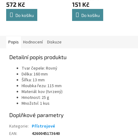
572 Kč
151 Kč
Do košíku
Do košíku
Popis
Hodnocení
Diskuze
Detailní popis produktu
Tvar čepele: Rovný
Délka: 160 mm
Šířka: 13 mm
Hloubka řezu: 115 mm
Materiál: kov (tvrzený)
Hmotnost: 25 g
Množství: 1 kus
Doplňkové parametry
Kategorie
:
Přístrojové
EAN
:
4260045173640