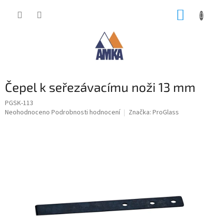
Přejít
NÁKUP
na
obsah
KOŠÍK
Čepel k seřezávacímu noži 13 mm
PGSK-113
Průměrné
Neohodnoceno
Podrobnosti hodnocení
Značka:
ProGlass
hodnocení
produktu
je
0,0
z
5
hvězdiček.