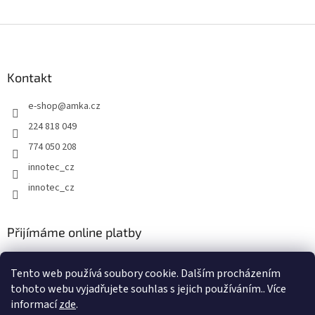
Z
á
p
a
Kontakt
t
e-shop
@
amka.cz
í
224 818 049
774 050 208
innotec_cz
innotec_cz
Přijímáme online platby
Tento web používá soubory cookie. Dalším procházením
tohoto webu vyjadřujete souhlas s jejich používáním.. Více
informací
zde
.