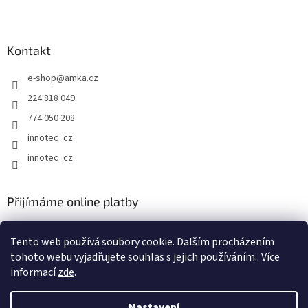
Z
á
p
a
Kontakt
t
e-shop
@
amka.cz
í
224 818 049
774 050 208
innotec_cz
innotec_cz
Přijímáme online platby
Tento web používá soubory cookie. Dalším procházením
tohoto webu vyjadřujete souhlas s jejich používáním.. Více
informací
zde
.
Vytvořil Shoptet
Nastavení