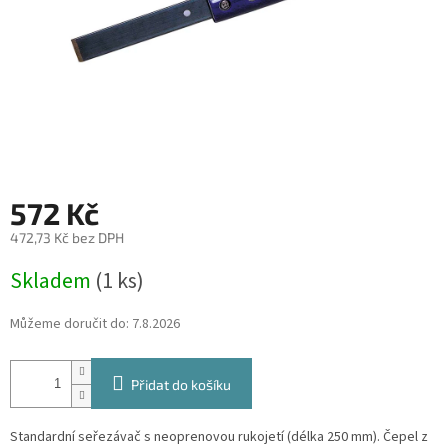
572 Kč
472,73 Kč bez DPH
Měrná
Skladem
(1 ks)
cena:
Můžeme doručit do:
7.8.2026
Přidat do košíku
Standardní seřezávač s neoprenovou rukojetí (délka 250 mm).
Čepel z