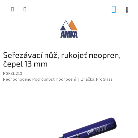
Přejít
NÁKUP
na
obsah
KOŠÍK
Seřezávací nůž, rukojeť neopren,
čepel 13 mm
PGFSL-213
Průměrné
Neohodnoceno
Podrobnosti hodnocení
Značka:
ProGlass
hodnocení
produktu
je
0,0
z
5
hvězdiček.