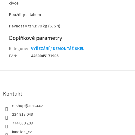
cívce.
Použití: jen tahem
Pevnost v tahu: 70 kg (686 N)
Doplňkové parametry
Kategorie
:
VYŘEZÁNÍ / DEMONTÁŽ SKEL
EAN
:
4260045171905
Z
á
p
a
Kontakt
t
e-shop
@
amka.cz
í
224 818 049
774 050 208
innotec_cz