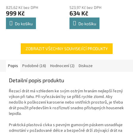
825,62 Kč bez DPH
523,97 Kč bez DPH
999 Kč
634 Kč
Do košíku
Do košíku
ZOBRAZIT VŠECHNY SOUVISEJÍCÍ PRODUKTY
Popis
Podobné (16)
Hodnocení (2)
Diskuze
Detailní popis produktu
Řezací drát má vzhledem ke svým ostrým hranám nejlepší řezný
výkon při tahu.
Při vyřezávání by se příliš rychle zlomil.
Aby
nedošlo k poškození karoserie nebo vnitřních prostorů, je třeba
drát použít především k rozříznutí snadno přístupných housenek
lepidla.
Praktická plastová cívka s pevným gumovým páskem usnadňuje
odmotání v požadované délce a bezpečně drží zbývající drát na