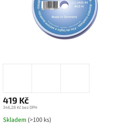
419 Kč
346,28 Kč bez DPH
Měrná
Skladem
(>100 ks)
cena: