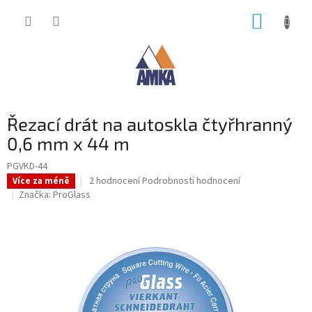
Přejít
NÁKUP
na
obsah
KOŠÍK
Řezací drát na autoskla čtyřhranný
0,6 mm x 44 m
PGVKD-44
Průměrné
2 hodnocení
Podrobnosti hodnocení
Více za méně
hodnocení
Značka:
ProGlass
produktu
je
5,0
z
5
hvězdiček.