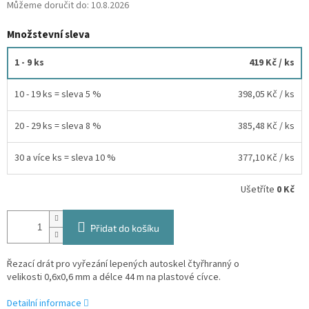
Můžeme doručit do:
10.8.2026
Množstevní sleva
1 - 9 ks
419 Kč
/ ks
10 - 19 ks = sleva 5 %
398,05 Kč
/ ks
20 - 29 ks = sleva 8 %
385,48 Kč
/ ks
30 a více ks = sleva 10 %
377,10 Kč
/ ks
Ušetříte
0 Kč
Přidat do košíku
Řezací drát pro vyřezání lepených autoskel čtyřhranný o
velikosti 0,6x0,6 mm a délce 44 m na plastové cívce.
Detailní informace